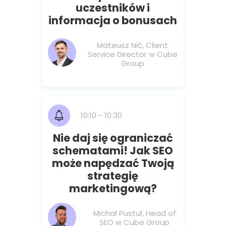
uczestników i
informacja o bonusach
Mateusz Nić, Client
Service Director w Cube
Group
10:10 - 10:30
Nie daj się ograniczać
schematami! Jak SEO
może napędzać Twoją
strategię
marketingową?
Michał Pustuł, Head of
SEO w Cube Group