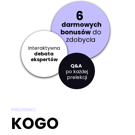
6
darmowych
bonusów
do
zdobycia
Interaktywna
debata
ekspertów
Q&A
po każdej
prelekcji
PRELEGENCI
KOGO