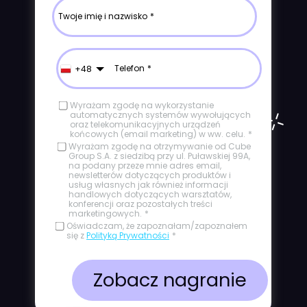
Twoje imię i nazwisko
Telefon
+48
Wyrażam zgodę na wykorzystanie
automatycznych systemów wywołujących
oraz telekomunikacyjnych urządzeń
końcowych (email marketing) w ww. celu.
Wyrażam zgodę na otrzymywanie od Cube
Group S.A. z siedzibą przy ul. Puławskiej 99A,
na podany przeze mnie adres email,
newsletterów dotyczących produktów i
usług własnych jak również informacji
handlowych dotyczących warsztatów,
konferencji oraz pozostałych treści
marketingowych.
Oświadczam, że zapoznałam/zapoznałem
się z
Polityką Prywatności
Zobacz nagranie