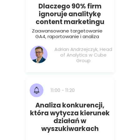
Dlaczego 90% firm
ignoruje analitykę
content marketingu
Zaawansowane targetowanie
GA4, raportowanie i analiza
Adrian Andrzejczyk, Head
of Analytics w Cube
Group
11:00 - 11:20
Analiza konkurencji,
która wytycza kierunek
działań w
wyszukiwarkach