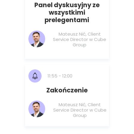
Panel dyskusyjny ze
wszystkimi
prelegentami
Mateusz Nić, Client
Service Director w Cube
Group
11:55 - 12:00
Zakończenie
Mateusz Nić, Client
Service Director w Cube
Group