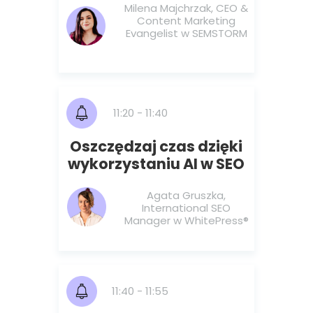
Milena Majchrzak, CEO &
Content Marketing
Evangelist w SEMSTORM
11:20 - 11:40
Oszczędzaj czas dzięki
wykorzystaniu AI w SEO
Agata Gruszka,
International SEO
Manager w WhitePress®️
11:40 - 11:55