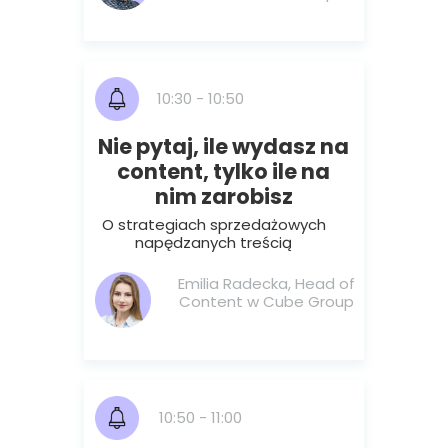
10:30 - 10:50
Nie pytaj, ile wydasz na
content, tylko ile na
nim zarobisz
O strategiach sprzedażowych
napędzanych treścią
Emilia Radecka, Head of
Content w Cube Group
10:50 - 11:00